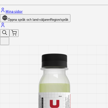
Mina sidor
Öppna språk och land-väljaren
Region/språk