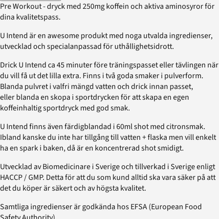
Pre Workout - dryck med 250mg koffein och aktiva aminosyror för
dina kvalitetspass.
U Intend är en awesome produkt med noga utvalda ingredienser,
utvecklad och specialanpassad för uthållighetsidrott.
Drick U Intend ca 45 minuter före träningspasset eller tävlingen när
du vill få ut det lilla extra. Finns i två goda smaker i pulverform.
Blanda pulvret i valfri mängd vatten och drick innan passet,
eller blanda en skopa i sportdrycken för att skapa en egen
koffeinhaltig sportdryck med god smak.
U Intend finns även färdigblandad i 60ml shot med citronsmak.
Ibland kanske du inte har tillgång till vatten + flaska men vill enkelt
ha en spark i baken, då är en koncentrerad shot smidigt.
Utvecklad av Biomedicinare i Sverige och tillverkad i Sverige enligt
HACCP / GMP. Detta för att du som kund alltid ska vara säker på att
det du köper är säkert och av högsta kvalitet.
Samtliga ingredienser är godkända hos EFSA (European Food
Safety Authority).