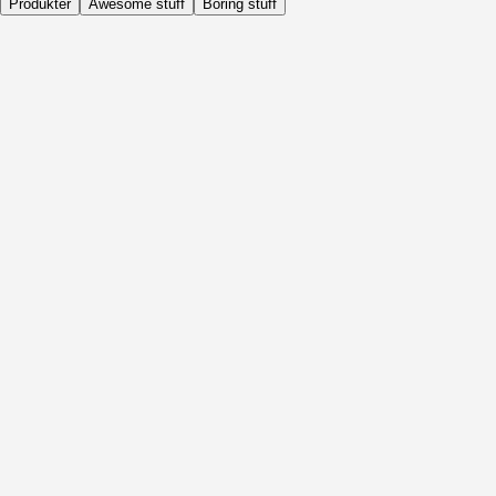
Produkter
Awesome stuff
Boring stuff
Dagligen
Före Aktivitet