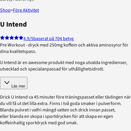
Shop
>
Före Aktivitet
U Intend
4.9
/5
baserat på 704 betyg
Pre Workout - dryck med 250mg koffein och aktiva aminosyror för
dina kvalitetspass.
U Intend är en awesome produkt med noga utvalda ingredienser,
utvecklad och specialanpassad för uthållighetsidrott.
Läs mer
Drick U Intend ca 45 minuter före träningspasset eller tävlingen när
du vill få ut det lilla extra. Finns i två goda smaker i pulverform.
Blanda pulvret i valfri mängd vatten och drick innan passet,
eller blanda en skopa i sportdrycken för att skapa en egen
koffeinhaltig sportdryck med god smak.