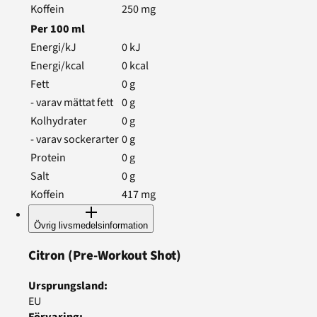
Koffein
250
mg
Per
100
ml
Energi/kJ
0
kJ
Energi/kcal
0
kcal
Fett
0
g
- varav mättat fett
0
g
Kolhydrater
0
g
- varav sockerarter
0
g
Protein
0
g
Salt
0
g
Koffein
417
mg
Övrig livsmedelsinformation
Citron
(Pre-Workout Shot)
Ursprungsland
:
EU
Förvaring
: