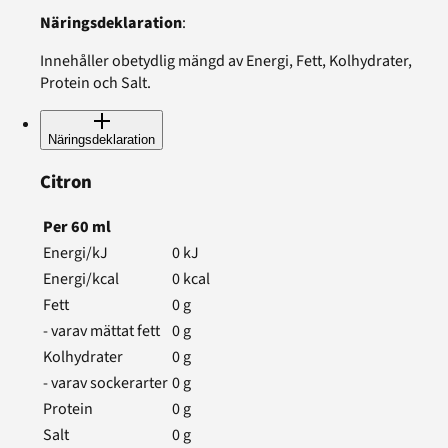
Näringsdeklaration
:
Innehåller obetydlig mängd av Energi, Fett, Kolhydrater,
Protein och Salt.
Näringsdeklaration
Citron
Per
60
ml
Energi/kJ
0
kJ
Energi/kcal
0
kcal
Fett
0
g
- varav mättat fett
0
g
Kolhydrater
0
g
- varav sockerarter
0
g
Protein
0
g
Salt
0
g