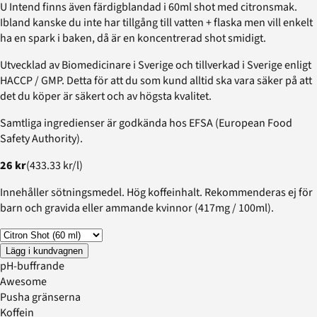
U Intend finns även färdigblandad i 60ml shot med citronsmak.
Ibland kanske du inte har tillgång till vatten + flaska men vill enkelt
ha en spark i baken, då är en koncentrerad shot smidigt.
Utvecklad av Biomedicinare i Sverige och tillverkad i Sverige enligt
HACCP / GMP. Detta för att du som kund alltid ska vara säker på att
det du köper är säkert och av högsta kvalitet.
Samtliga ingredienser är godkända hos EFSA (European Food
Safety Authority).
26 kr
(
433.33 kr
/
l
)
Innehåller sötningsmedel. Hög koffeinhalt. Rekommenderas ej för
barn och gravida eller ammande kvinnor (417mg / 100ml).
Lägg i kundvagnen
pH-buffrande
Awesome
Pusha gränserna
Koffein