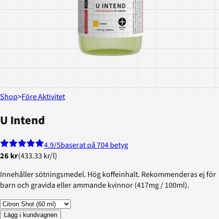
Shop
>
Före Aktivitet
U Intend
4.9
/5
baserat på 704 betyg
26 kr
(
433.33 kr
/
l
)
Innehåller sötningsmedel. Hög koffeinhalt. Rekommenderas ej för
barn och gravida eller ammande kvinnor (417mg / 100ml).
Lägg i kundvagnen