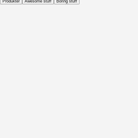
Produkter
Awesome stuff
Boring stuff
Dagligen
Före Aktivitet