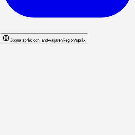
Öppna språk och land-väljaren
Region/språk