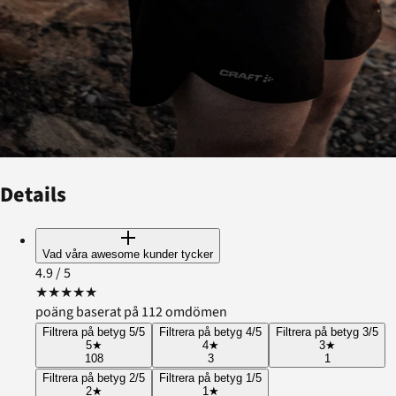
Details
Vad våra awesome kunder tycker
4.9
/ 5
★
★
★
★
★
poäng baserat på 112 omdömen
Filtrera på betyg 5/5
Filtrera på betyg 4/5
Filtrera på betyg 3/5
5
★
4
★
3
★
108
3
1
Filtrera på betyg 2/5
Filtrera på betyg 1/5
2
★
1
★