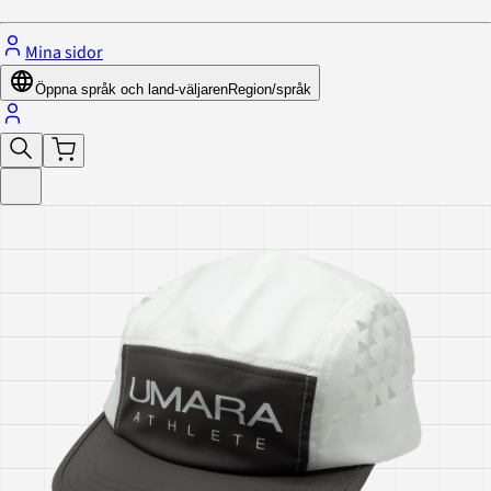
Mina sidor
Öppna språk och land-väljaren
Region/språk