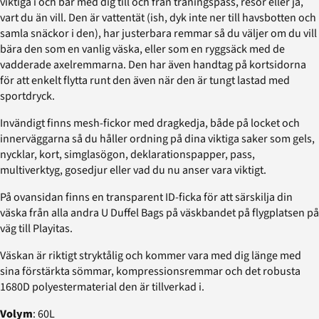
viktiga i och bär med dig till och från träningspass, resor eller ja,
vart du än vill. Den är vattentät (ish, dyk inte ner till havsbotten och
samla snäckor i den), har justerbara remmar så du väljer om du vill
bära den som en vanlig väska, eller som en ryggsäck med de
vadderade axelremmarna. Den har även handtag på kortsidorna
för att enkelt flytta runt den även när den är tungt lastad med
sportdryck.
Invändigt finns mesh-fickor med dragkedja, både på locket och
innerväggarna så du håller ordning på dina viktiga saker som gels,
nycklar, kort, simglasögon, deklarationspapper, pass,
multiverktyg, gosedjur eller vad du nu anser vara viktigt.
På ovansidan finns en transparent ID-ficka för att särskilja din
väska från alla andra U Duffel Bags på väskbandet på flygplatsen på
väg till Playitas.
Väskan är riktigt stryktålig och kommer vara med dig länge med
sina förstärkta sömmar, kompressionsremmar och det robusta
1680D polyestermaterial den är tillverkad i.
Volym
: 60L