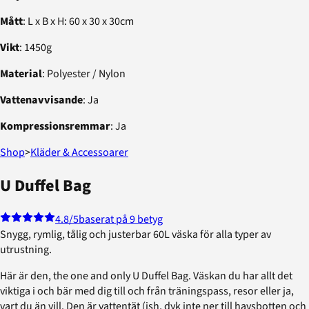
Mått
: L x B x H: 60 x 30 x 30cm
Vikt
: 1450g
Material
: Polyester / Nylon
Vattenavvisande
: Ja
Kompressionsremmar
: Ja
Shop
>
Kläder & Accessoarer
U Duffel Bag
4.8
/5
baserat på 9 betyg
Snygg, rymlig, tålig och justerbar 60L väska för alla typer av
utrustning.
Här är den, the one and only U Duffel Bag. Väskan du har allt det
viktiga i och bär med dig till och från träningspass, resor eller ja,
vart du än vill. Den är vattentät (ish, dyk inte ner till havsbotten och