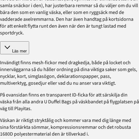
samla snäckor i den), har justerbara remmar så du väljer om du vill
bära den som en vanlig väska, eller som en ryggsäck med de
vadderade axelremmarna. Den har även handtag på kortsidorna
för att enkelt flytta runt den även när den är tungt lastad med
sportdryck.
Läs mer
Invändigt finns mesh-fickor med dragkedja, både på locket och
innerväggarna så du håller ordning på dina viktiga saker som gels,
nycklar, kort, simglasögon, deklarationspapper, pass,
multiverktyg, gosedjur eller vad du nu anser vara viktigt.
På ovansidan finns en transparent ID-ficka för att särskilja din
väska från alla andra U Duffel Bags på väskbandet på flygplatsen på
väg till Playitas.
Väskan är riktigt stryktålig och kommer vara med dig länge med
sina förstärkta sömmar, kompressionsremmar och det robusta
1680D polyestermaterial den är tillverkad i.