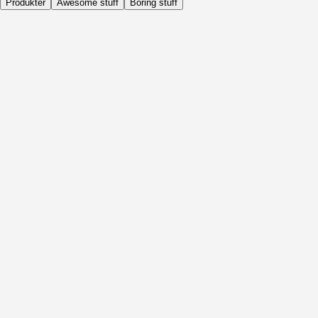
Produkter
Awesome stuff
Boring stuff
Dagligen
Före Aktivitet