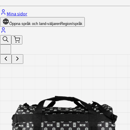
Mina sidor
Öppna språk och land-väljaren
Region/språk