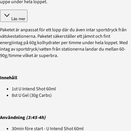
uppe under hela loppet.
Läs mer
Paketet är anpassat för ett lopp där du även intar sportdryck från
vätskestationerna. Paketet säkerställer ett jämnt och fint
energiintag på 60g kolhydrater per timme under hela loppet. Med
intag av sportdryck/vatten från stationerna landar du mellan 60-
90g/timme vilket är superbra.
Innehåll
1st U Intend Shot 60ml
8st U Gel (30g Carbs)
Användning
(3:45-4h)
30min före start - U Intend Shot 60ml