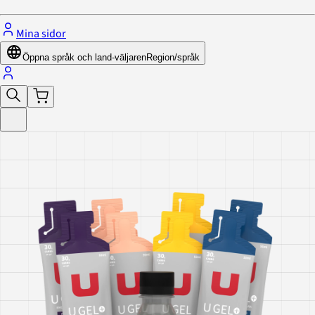
Mina sidor
Öppna språk och land-väljaren
Region/språk