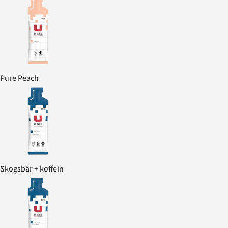
Pure Peach
Skogsbär + koffein