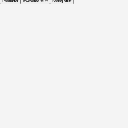
Produkter
Awesome stuff
Boring stuff
Dagligen
Före Aktivitet