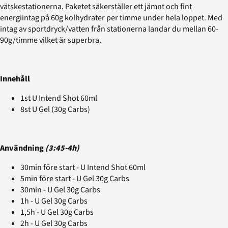
vätskestationerna. Paketet säkerställer ett jämnt och fint
energiintag på 60g kolhydrater per timme under hela loppet. Med
intag av sportdryck/vatten från stationerna landar du mellan 60-
90g/timme vilket är superbra.
Innehåll
1st U Intend Shot 60ml
8st U Gel (30g Carbs)
Användning
(3:45-4h)
30min före start - U Intend Shot 60ml
5min före start - U Gel 30g Carbs
30min - U Gel 30g Carbs
1h - U Gel 30g Carbs
1,5h - U Gel 30g Carbs
2h - U Gel 30g Carbs