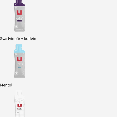
Svartvinbär + koffein
Mentol