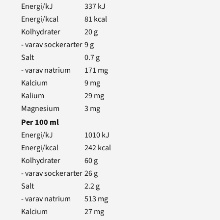
Energi/kJ
337
kJ
Energi/kcal
81
kcal
Kolhydrater
20
g
- varav sockerarter
9
g
Salt
0.7
g
- varav natrium
171
mg
Kalcium
9
mg
Kalium
29
mg
Magnesium
3
mg
Per
100
ml
Energi/kJ
1010
kJ
Energi/kcal
242
kcal
Kolhydrater
60
g
- varav sockerarter
26
g
Salt
2.2
g
- varav natrium
513
mg
Kalcium
27
mg