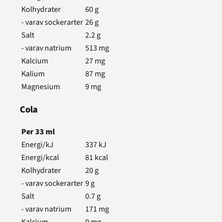
Kolhydrater
60
g
- varav sockerarter
26
g
Salt
2.2
g
- varav natrium
513
mg
Kalcium
27
mg
Kalium
87
mg
Magnesium
9
mg
Cola
Per
33
ml
Energi/kJ
337
kJ
Energi/kcal
81
kcal
Kolhydrater
20
g
- varav sockerarter
9
g
Salt
0.7
g
- varav natrium
171
mg