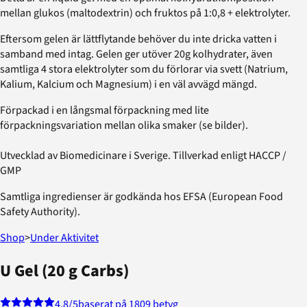
mellan glukos (maltodextrin) och fruktos på 1:0,8 + elektrolyter.
Eftersom gelen är lättflytande behöver du inte dricka vatten i
samband med intag. Gelen ger utöver 20g kolhydrater, även
samtliga 4 stora elektrolyter som du förlorar via svett (Natrium,
Kalium, Kalcium och Magnesium) i en väl avvägd mängd.
Förpackad i en långsmal förpackning med lite
förpackningsvariation mellan olika smaker (se bilder).
Utvecklad av Biomedicinare i Sverige. Tillverkad enligt HACCP /
GMP
Samtliga ingredienser är godkända hos EFSA (European Food
Safety Authority).
Shop
>
Under Aktivitet
U Gel (20 g Carbs)
4.8
/5
baserat på 1809 betyg