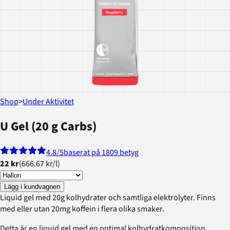
Shop
>
Under Aktivitet
U Gel (20 g Carbs)
4.8
/5
baserat på 1809 betyg
22 kr
(
666.67 kr
/
l
)
Lägg i kundvagnen
Liquid gel med 20g kolhydrater och samtliga elektrolyter. Finns
med eller utan 20mg koffein i flera olika smaker.
Detta är en liquid gel med en optimal kolhydratkomposition