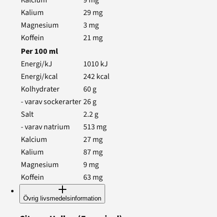
Kalcium
9
mg
Kalium
29
mg
Magnesium
3
mg
Koffein
21
mg
Per
100
ml
Energi/kJ
1010
kJ
Energi/kcal
242
kcal
Kolhydrater
60
g
- varav sockerarter
26
g
Salt
2.2
g
- varav natrium
513
mg
Kalcium
27
mg
Kalium
87
mg
Magnesium
9
mg
Koffein
63
mg
Övrig livsmedelsinformation