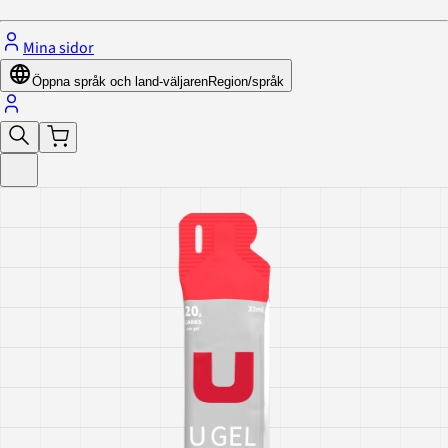
Mina sidor
Öppna språk och land-väljaren
Region/språk