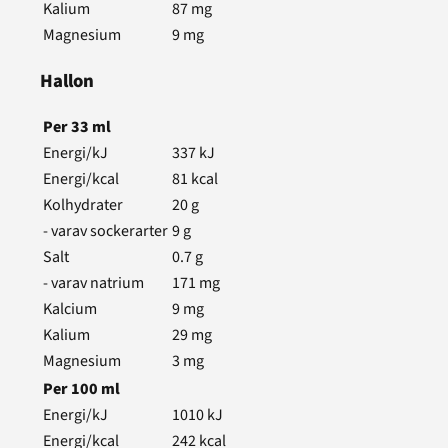
Kalium
87
mg
Magnesium
9
mg
Hallon
Per
33
ml
Energi/kJ
337
kJ
Energi/kcal
81
kcal
Kolhydrater
20
g
- varav sockerarter
9
g
Salt
0.7
g
- varav natrium
171
mg
Kalcium
9
mg
Kalium
29
mg
Magnesium
3
mg
Per
100
ml
Energi/kJ
1010
kJ
Energi/kcal
242
kcal