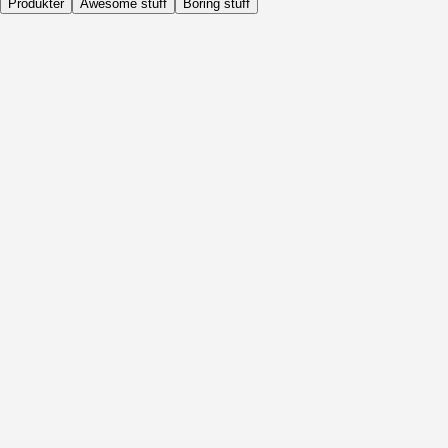
Produkter
Awesome stuff
Boring stuff
Dagligen
Före Aktivitet