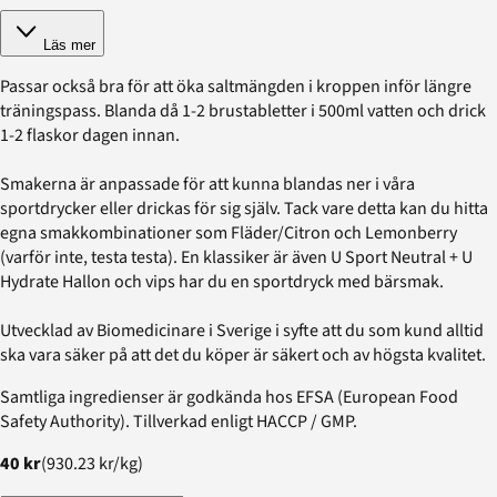
Läs mer
Passar också bra för att öka saltmängden i kroppen inför längre
träningspass. Blanda då 1-2 brustabletter i 500ml vatten och drick
1-2 flaskor dagen innan.
Smakerna är anpassade för att kunna blandas ner i våra
sportdrycker eller drickas för sig själv. Tack vare detta kan du hitta
egna smakkombinationer som Fläder/Citron och Lemonberry
(varför inte, testa testa). En klassiker är även U Sport Neutral + U
Hydrate Hallon och vips har du en sportdryck med bärsmak.
Utvecklad av Biomedicinare i Sverige i syfte att du som kund alltid
ska vara säker på att det du köper är säkert och av högsta kvalitet.
Samtliga ingredienser är godkända hos EFSA (European Food
Safety Authority). Tillverkad enligt HACCP / GMP.
40 kr
(
930.23 kr
/
kg
)