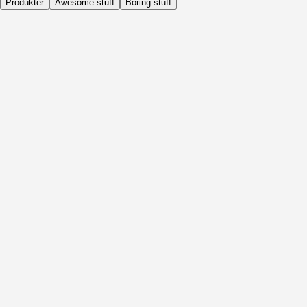
Produkter
Awesome stuff
Boring stuff
Dagligen
Före Aktivitet