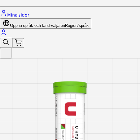
Mina sidor
Öppna språk och land-väljaren
Region/språk