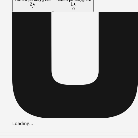
2
★
1
★
1
0
Loading...