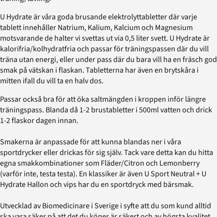
U Hydrate är våra goda brusande elektrolyttabletter där varje
tablett innehåller Natrium, Kalium, Kalcium och Magnesium
motsvarande de halter vi svettas ut via 0,5 liter svett. U Hydrate är
kalorifria/kolhydratfria och passar för träningspassen där du vill
träna utan energi, eller under pass där du bara vill ha en fräsch god
smak på vätskan i flaskan. Tabletterna har även en brytskåra i
mitten ifall du vill ta en halv dos.
Passar också bra för att öka saltmängden i kroppen inför längre
träningspass. Blanda då 1-2 brustabletter i 500ml vatten och drick
1-2 flaskor dagen innan.
Smakerna är anpassade för att kunna blandas ner i våra
sportdrycker eller drickas för sig själv. Tack vare detta kan du hitta
egna smakkombinationer som Fläder/Citron och Lemonberry
(varför inte, testa testa). En klassiker är även U Sport Neutral + U
Hydrate Hallon och vips har du en sportdryck med bärsmak.
Utvecklad av Biomedicinare i Sverige i syfte att du som kund alltid
ska vara säker på att det du köper är säkert och av högsta kvalitet.