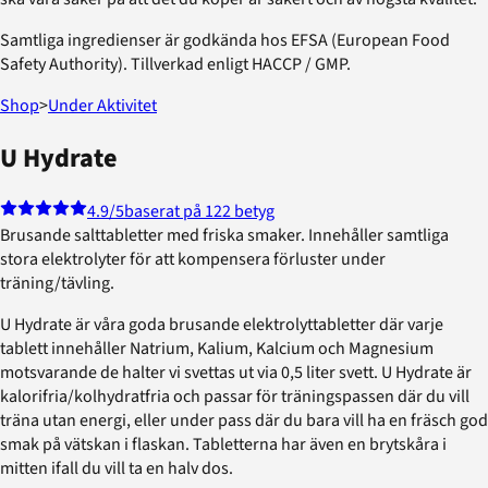
Samtliga ingredienser är godkända hos EFSA (European Food
Safety Authority). Tillverkad enligt HACCP / GMP.
Shop
>
Under Aktivitet
U Hydrate
4.9
/5
baserat på 122 betyg
Brusande salttabletter med friska smaker. Innehåller samtliga
stora elektrolyter för att kompensera förluster under
träning/tävling.
U Hydrate är våra goda brusande elektrolyttabletter där varje
tablett innehåller Natrium, Kalium, Kalcium och Magnesium
motsvarande de halter vi svettas ut via 0,5 liter svett. U Hydrate är
kalorifria/kolhydratfria och passar för träningspassen där du vill
träna utan energi, eller under pass där du bara vill ha en fräsch god
smak på vätskan i flaskan. Tabletterna har även en brytskåra i
mitten ifall du vill ta en halv dos.