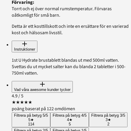
Förvaring
:
Torrt och ej över normal rumstemperatur. Förvaras
oåtkomligt för små barn.
Detta är ett kosttillskott och inte en ersättare för en varierad
kost och hälsosam livsstil.
Instruktioner
1st U Hydrate brustablett blandas ut med 500ml vatten.
Svettas du ut mycket salter kan du blanda 2 tabletter i 500-
750ml vatten.
Vad våra awesome kunder tycker
4.9
/ 5
★
★
★
★
★
poäng baserat på 122 omdömen
Filtrera på betyg 5/5
Filtrera på betyg 4/5
Filtrera på betyg 3/5
5
★
4
★
3
★
114
5
2
Filtrera på betyg 2/5
Filtrera på betyg 1/5