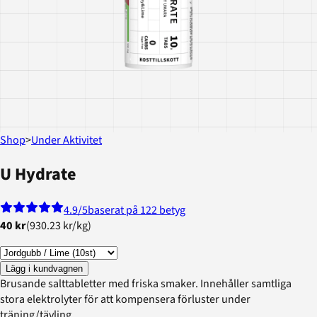
Shop
>
Under Aktivitet
U Hydrate
4.9
/5
baserat på 122 betyg
40 kr
(
930.23 kr
/
kg
)
Lägg i kundvagnen
Brusande salttabletter med friska smaker. Innehåller samtliga
stora elektrolyter för att kompensera förluster under
träning/tävling.