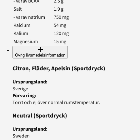
- varav BCAA
2.5
g
Salt
1.9
g
- varav natrium
750
mg
Kalcium
54
mg
Kalium
120
mg
Magnesium
15
mg
Övrig livsmedelsinformation
Citron, Fläder, Apelsin
(Sportdryck)
Ursprungsland
:
Sverige
Förvaring
:
Torrt och ej över normal rumstemperatur.
Neutral
(Sportdryck)
Ursprungsland
:
Sweden