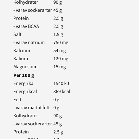
Kolhydrater
90
g
- varav sockerarter
45
g
Protein
2.5
g
- varav BCAA
2.5
g
Salt
1.9
g
- varav natrium
750
mg
Kalcium
54
mg
Kalium
120
mg
Magnesium
15
mg
Per
100
g
Energi/kJ
1540
kJ
Energi/kcal
369
kcal
Fett
0
g
- varav mättat fett
0
g
Kolhydrater
90
g
- varav sockerarter
45
g
Protein
2.5
g