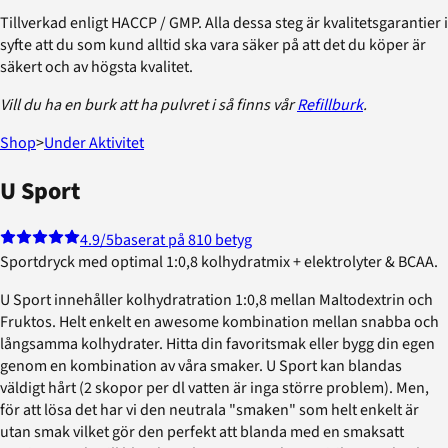
Tillverkad enligt HACCP / GMP. Alla dessa steg är kvalitetsgarantier i
syfte att du som kund alltid ska vara säker på att det du köper är
säkert och av högsta kvalitet.
Vill du ha en burk att ha pulvret i så finns vår
Refillburk
.
Shop
>
Under Aktivitet
U Sport
4.9
/5
baserat på 810 betyg
Sportdryck med optimal 1:0,8 kolhydratmix + elektrolyter & BCAA.
U Sport innehåller kolhydratration 1:0,8 mellan Maltodextrin och
Fruktos. Helt enkelt en awesome kombination mellan snabba och
långsamma kolhydrater. Hitta din favoritsmak eller bygg din egen
genom en kombination av våra smaker. U Sport kan blandas
väldigt hårt (2 skopor per dl vatten är inga större problem). Men,
för att lösa det har vi den neutrala "smaken" som helt enkelt är
utan smak vilket gör den perfekt att blanda med en smaksatt