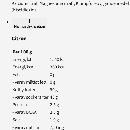
Kalciumcitrat, Magnesiumcitrat), Klumpförebyggande medel
(Kiseldioxid).
Näringsdeklaration
Citron
Per
100
g
Energi/kJ
1540
kJ
Energi/kcal
360
kcal
Fett
0
g
- varav mättat fett
0
g
Kolhydrater
90
g
- varav sockerarter
45
g
Protein
2.5
g
- varav BCAA
2.5
g
Salt
1.9
g
- varav natrium
750
mg