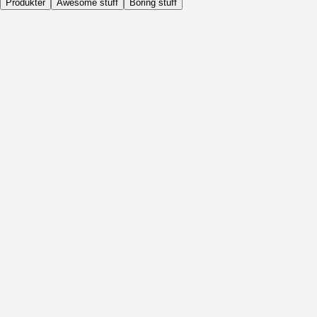
Produkter
Awesome stuff
Boring stuff
Dagligen
Före Aktivitet