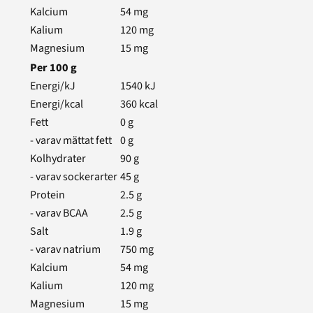
Kalcium
54
mg
Kalium
120
mg
Magnesium
15
mg
Per
100
g
Energi/kJ
1540
kJ
Energi/kcal
360
kcal
Fett
0
g
- varav mättat fett
0
g
Kolhydrater
90
g
- varav sockerarter
45
g
Protein
2.5
g
- varav BCAA
2.5
g
Salt
1.9
g
- varav natrium
750
mg
Kalcium
54
mg
Kalium
120
mg
Magnesium
15
mg