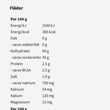
Fläder
Per
100
g
Energi/kJ
1540
kJ
Energi/kcal
360
kcal
Fett
0
g
- varav mättat fett
0
g
Kolhydrater
90
g
- varav sockerarter
45
g
Protein
2.5
g
- varav BCAA
2.5
g
Salt
1.9
g
- varav natrium
750
mg
Kalcium
54
mg
Kalium
120
mg
Magnesium
15
mg
Per
100
g