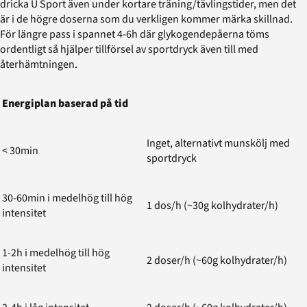
dricka U Sport även under kortare träning/tävlingstider, men det
är i de högre doserna som du verkligen kommer märka skillnad.
För längre pass i spannet 4-6h där glykogendepåerna töms
ordentligt så hjälper tillförsel av sportdryck även till med
återhämtningen.
Energiplan baserad på tid
Inget, alternativt munskölj med
< 30min
sportdryck
30-60min i medelhög till hög
1 dos/h (~30g kolhydrater/h)
intensitet
1-2h i medelhög till hög
2 doser/h (~60g kolhydrater/h)
intensitet