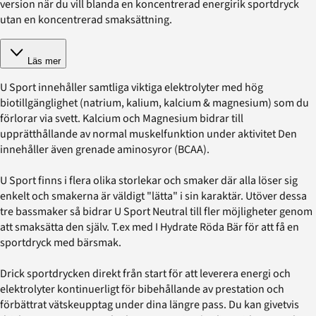
version när du vill blanda en koncentrerad energirik sportdryck
utan en koncentrerad smaksättning.
Läs mer
U Sport innehåller samtliga viktiga elektrolyter med hög
biotillgänglighet (natrium, kalium, kalcium & magnesium) som du
förlorar via svett. Kalcium och Magnesium bidrar till
upprätthållande av normal muskelfunktion under aktivitet Den
innehåller även grenade aminosyror (BCAA).
U Sport finns i flera olika storlekar och smaker där alla löser sig
enkelt och smakerna är väldigt "lätta" i sin karaktär. Utöver dessa
tre bassmaker så bidrar U Sport Neutral till fler möjligheter genom
att smaksätta den själv. T.ex med I Hydrate Röda Bär för att få en
sportdryck med bärsmak.
Drick sportdrycken direkt från start för att leverera energi och
elektrolyter kontinuerligt för bibehållande av prestation och
förbättrat vätskeupptag under dina längre pass. Du kan givetvis