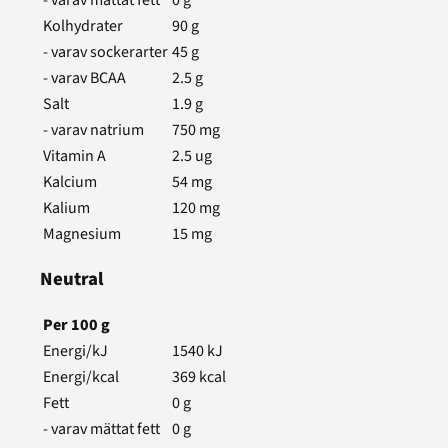
Kolhydrater
90
g
- varav sockerarter
45
g
- varav BCAA
2.5
g
Salt
1.9
g
- varav natrium
750
mg
Vitamin A
2.5
ug
Kalcium
54
mg
Kalium
120
mg
Magnesium
15
mg
Neutral
Per
100
g
Energi/kJ
1540
kJ
Energi/kcal
369
kcal
Fett
0
g
- varav mättat fett
0
g