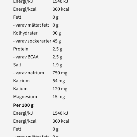
Energi/kJ
1540
kJ
Energi/kcal
360
kcal
Fett
0
g
- varav mättat fett
0
g
Kolhydrater
90
g
- varav sockerarter
45
g
Protein
2.5
g
- varav BCAA
2.5
g
Salt
1.9
g
- varav natrium
750
mg
Kalcium
54
mg
Kalium
120
mg
Magnesium
15
mg
Per
100
g
Energi/kJ
1540
kJ
Energi/kcal
360
kcal
Fett
0
g
- varav mättat fett
0
g