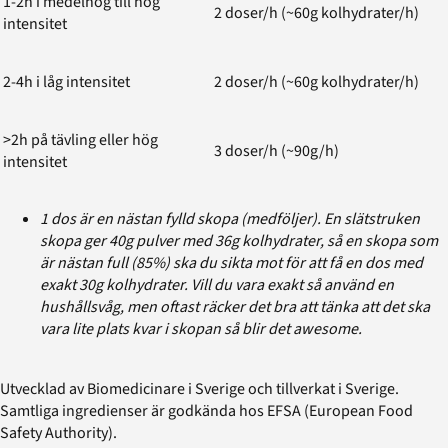
1-2h i medelhög till hög
2 doser/h (~60g kolhydrater/h)
intensitet
2-4h i låg intensitet
2 doser/h (~60g kolhydrater/h)
>2h på tävling eller hög
3 doser/h (~90g/h)
intensitet
1 dos är en nästan fylld skopa (medföljer). En slätstruken
skopa ger 40g pulver med 36g kolhydrater, så en skopa som
är nästan full (85%) ska du sikta mot för att få en dos med
exakt 30g kolhydrater. Vill du vara exakt så använd en
hushållsvåg, men oftast räcker det bra att tänka att det ska
vara lite plats kvar i skopan så blir det awesome.
Utvecklad av Biomedicinare i Sverige och tillverkat i Sverige.
Samtliga ingredienser är godkända hos EFSA (European Food
Safety Authority).