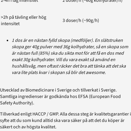
2-4h i låg intensitet
2 doser/h (~60g kolhydrater/h)
>2h på tävling eller hög
3 doser/h (~90g/h)
intensitet
1 dos är en nästan fylld skopa (medföljer). En slätstruken
skopa ger 40g pulver med 36g kolhydrater, så en skopa som
är nästan full (85%) ska du sikta mot för att få en dos med
exakt 30g kolhydrater. Vill du vara exakt så använd en
hushållsvåg, men oftast räcker det bra att tänka att det ska
vara lite plats kvar i skopan så blir det awesome.
Utvecklad av Biomedicinare i Sverige och tillverkat i Sverige.
Samtliga ingredienser är godkända hos EFSA (European Food
Safety Authority).
Tillverkad enligt HACCP / GMP. Alla dessa steg är kvalitetsgarantier i
syfte att du som kund alltid ska vara säker på att det du köper är
säkert och av högsta kvalitet.