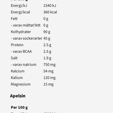
Energi/kJ
1540
kJ
Energi/kcal
360
kcal
Fett
0
g
- varav mättat fett
0
g
Kolhydrater
90
g
- varav sockerarter
45
g
Protein
2.5
g
- varav BCAA
2.5
g
Salt
1.9
g
- varav natrium
750
mg
Kalcium
54
mg
Kalium
120
mg
Magnesium
15
mg
Apelsin
Per
100
g