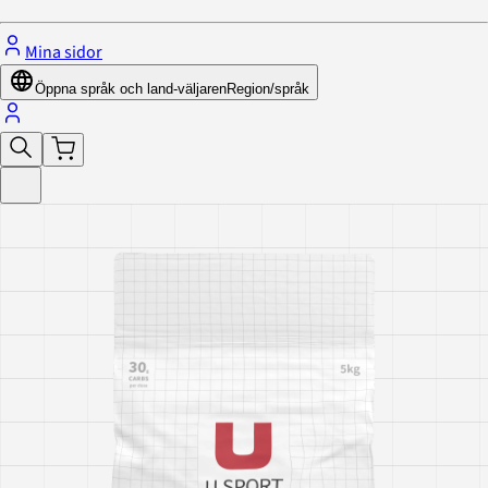
Mina sidor
Öppna språk och land-väljaren
Region/språk