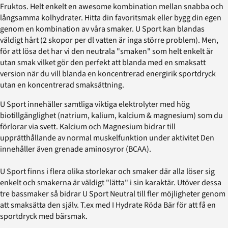
Fruktos. Helt enkelt en awesome kombination mellan snabba och
långsamma kolhydrater. Hitta din favoritsmak eller bygg din egen
genom en kombination av våra smaker. U Sport kan blandas
väldigt hårt (2 skopor per dl vatten är inga större problem). Men,
för att lösa det har vi den neutrala "smaken" som helt enkelt är
utan smak vilket gör den perfekt att blanda med en smaksatt
version när du vill blanda en koncentrerad energirik sportdryck
utan en koncentrerad smaksättning.
U Sport innehåller samtliga viktiga elektrolyter med hög
biotillgänglighet (natrium, kalium, kalcium & magnesium) som du
förlorar via svett. Kalcium och Magnesium bidrar till
upprätthållande av normal muskelfunktion under aktivitet Den
innehåller även grenade aminosyror (BCAA).
U Sport finns i flera olika storlekar och smaker där alla löser sig
enkelt och smakerna är väldigt "lätta" i sin karaktär. Utöver dessa
tre bassmaker så bidrar U Sport Neutral till fler möjligheter genom
att smaksätta den själv. T.ex med I Hydrate Röda Bär för att få en
sportdryck med bärsmak.