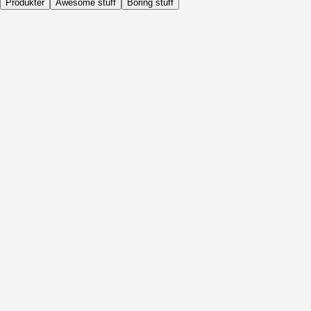
Produkter
Awesome stuff
Boring stuff
Dagligen
Före Aktivitet