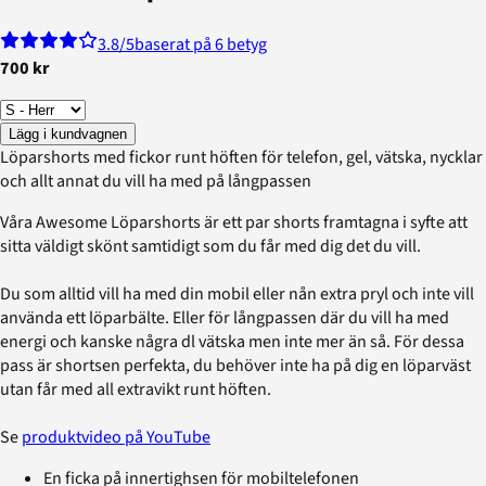
3.8
/5
baserat på 6 betyg
700 kr
Lägg i kundvagnen
Löparshorts med fickor runt höften för telefon, gel, vätska, nycklar
och allt annat du vill ha med på långpassen
Våra Awesome Löparshorts är ett par shorts framtagna i syfte att
sitta väldigt skönt samtidigt som du får med dig det du vill.
Du som alltid vill ha med din mobil eller nån extra pryl och inte vill
använda ett löparbälte. Eller för långpassen där du vill ha med
energi och kanske några dl vätska men inte mer än så. För dessa
pass är shortsen perfekta, du behöver inte ha på dig en löparväst
utan får med all extravikt runt höften.
Se
produktvideo på YouTube
En ficka på innertighsen för mobiltelefonen