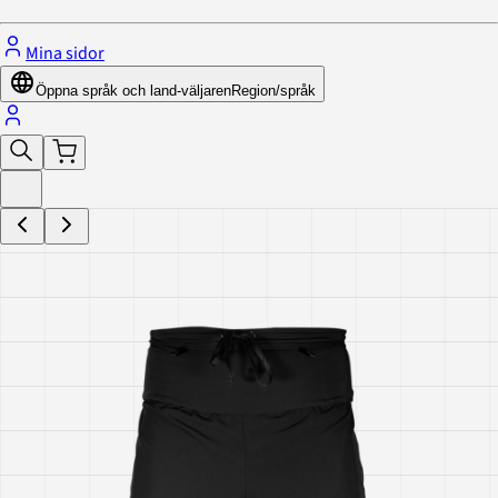
Mina sidor
Öppna språk och land-väljaren
Region/språk