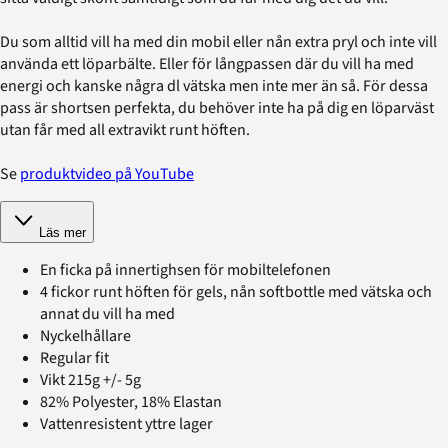
Du som alltid vill ha med din mobil eller nån extra pryl och inte vill
använda ett löparbälte. Eller för långpassen där du vill ha med
energi och kanske några dl vätska men inte mer än så. För dessa
pass är shortsen perfekta, du behöver inte ha på dig en löparväst
utan får med all extravikt runt höften.
Se
produktvideo på YouTube
Läs mer
En ficka på innertighsen för mobiltelefonen
4 fickor runt höften för gels, nån softbottle med vätska och
annat du vill ha med
Nyckelhållare
Regular fit
Vikt 215g +/- 5g
82% Polyester, 18% Elastan
Vattenresistent yttre lager