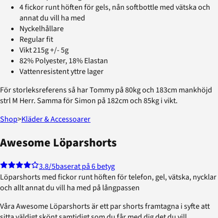
4 fickor runt höften för gels, nån softbottle med vätska och
annat du vill ha med
Nyckelhållare
Regular fit
Vikt 215g +/- 5g
82% Polyester, 18% Elastan
Vattenresistent yttre lager
För storleksreferens så har Tommy på 80kg och 183cm mankhöjd
strl M Herr. Samma för Simon på 182cm och 85kg i vikt.
Shop
>
Kläder & Accessoarer
Awesome Löparshorts
3.8
/5
baserat på 6 betyg
Löparshorts med fickor runt höften för telefon, gel, vätska, nycklar
och allt annat du vill ha med på långpassen
Våra Awesome Löparshorts är ett par shorts framtagna i syfte att
sitta väldigt skönt samtidigt som du får med dig det du vill.