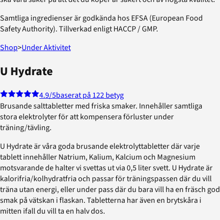
Samtliga ingredienser är godkända hos EFSA (European Food
Safety Authority). Tillverkad enligt HACCP / GMP.
Shop
>
Under Aktivitet
U Hydrate
4.9
/5
baserat på 122 betyg
Brusande salttabletter med friska smaker. Innehåller samtliga
stora elektrolyter för att kompensera förluster under
träning/tävling.
U Hydrate är våra goda brusande elektrolyttabletter där varje
tablett innehåller Natrium, Kalium, Kalcium och Magnesium
motsvarande de halter vi svettas ut via 0,5 liter svett. U Hydrate är
kalorifria/kolhydratfria och passar för träningspassen där du vill
träna utan energi, eller under pass där du bara vill ha en fräsch god
smak på vätskan i flaskan. Tabletterna har även en brytskåra i
mitten ifall du vill ta en halv dos.