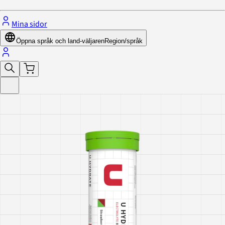
Mina sidor
Öppna språk och land-väljaren
Region/språk