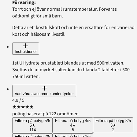
Förvaring
:
Torrt och ej över normal rumstemperatur. Förvaras
oåtkomligt för små barn.
Detta är ett kosttillskott och inte en ersättare för en varierad
kost och hälsosam livsstil.
Instruktioner
1st U Hydrate brustablett blandas ut med 500ml vatten.
Svettas du ut mycket salter kan du blanda 2 tabletter i 500-
750ml vatten.
Vad våra awesome kunder tycker
4.9
/ 5
★
★
★
★
★
poäng baserat på 122 omdömen
Filtrera på betyg 5/5
Filtrera på betyg 4/5
Filtrera på betyg 3/5
5
★
4
★
3
★
114
5
2
Filtrera på betyg 2/5
Filtrera på betyg 1/5