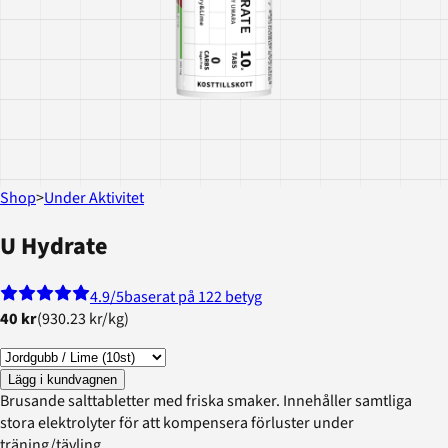
Shop
>
Under Aktivitet
U Hydrate
4.9
/5
baserat på 122 betyg
40 kr
(
930.23 kr
/
kg
)
Lägg i kundvagnen
Brusande salttabletter med friska smaker. Innehåller samtliga
stora elektrolyter för att kompensera förluster under
träning/tävling.