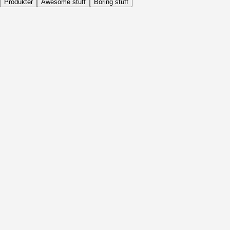
Produkter
Awesome stuff
Boring stuff
Dagligen
Före Aktivitet