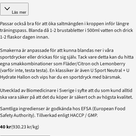
Läs mer
Passar också bra för att öka saltmängden i kroppen inför längre
träningspass. Blanda då 1-2 brustabletter i 500ml vatten och drick
1-2 flaskor dagen innan.
Smakerna är anpassade för att kunna blandas ner i våra
sportdrycker eller drickas för sig själv. Tack vare detta kan du hitta
egna smakkombinationer som Fläder/Citron och Lemonberry
(varför inte, testa testa). En klassiker är även U Sport Neutral + U
Hydrate Hallon och vips har du en sportdryck med bärsmak.
Utvecklad av Biomedicinare i Sverige i syfte att du som kund alltid
ska vara säker på att det du köper är säkert och av högsta kvalitet.
Samtliga ingredienser är godkända hos EFSA (European Food
Safety Authority). Tillverkad enligt HACCP / GMP.
40 kr
(
930.23 kr
/
kg
)