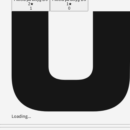
2
★
1
★
1
0
Loading...