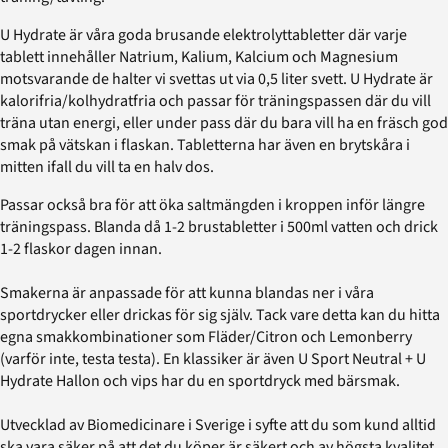
U Hydrate är våra goda brusande elektrolyttabletter där varje
tablett innehåller Natrium, Kalium, Kalcium och Magnesium
motsvarande de halter vi svettas ut via 0,5 liter svett. U Hydrate är
kalorifria/kolhydratfria och passar för träningspassen där du vill
träna utan energi, eller under pass där du bara vill ha en fräsch god
smak på vätskan i flaskan. Tabletterna har även en brytskåra i
mitten ifall du vill ta en halv dos.
Passar också bra för att öka saltmängden i kroppen inför längre
träningspass. Blanda då 1-2 brustabletter i 500ml vatten och drick
1-2 flaskor dagen innan.
Smakerna är anpassade för att kunna blandas ner i våra
sportdrycker eller drickas för sig själv. Tack vare detta kan du hitta
egna smakkombinationer som Fläder/Citron och Lemonberry
(varför inte, testa testa). En klassiker är även U Sport Neutral + U
Hydrate Hallon och vips har du en sportdryck med bärsmak.
Utvecklad av Biomedicinare i Sverige i syfte att du som kund alltid
ska vara säker på att det du köper är säkert och av högsta kvalitet.