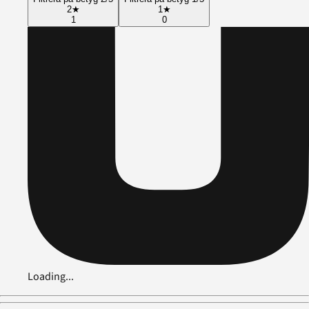
2
★
1
★
1
0
Loading...