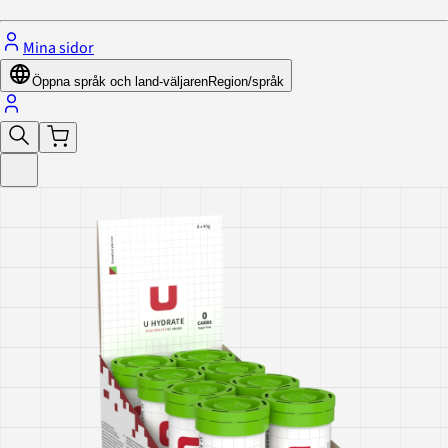
Mina sidor
Öppna språk och land-väljaren
Region/språk