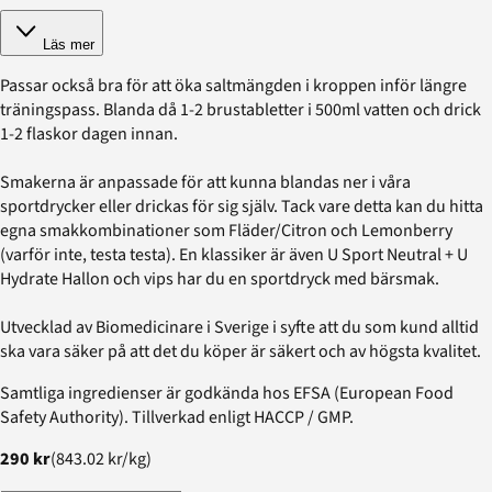
Läs mer
Passar också bra för att öka saltmängden i kroppen inför längre
träningspass. Blanda då 1-2 brustabletter i 500ml vatten och drick
1-2 flaskor dagen innan.
Smakerna är anpassade för att kunna blandas ner i våra
sportdrycker eller drickas för sig själv. Tack vare detta kan du hitta
egna smakkombinationer som Fläder/Citron och Lemonberry
(varför inte, testa testa). En klassiker är även U Sport Neutral + U
Hydrate Hallon och vips har du en sportdryck med bärsmak.
Utvecklad av Biomedicinare i Sverige i syfte att du som kund alltid
ska vara säker på att det du köper är säkert och av högsta kvalitet.
Samtliga ingredienser är godkända hos EFSA (European Food
Safety Authority). Tillverkad enligt HACCP / GMP.
290 kr
(
843.02 kr
/
kg
)