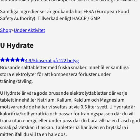
Samtliga ingredienser är godkända hos EFSA (European Food
Safety Authority). Tillverkad enligt HACCP / GMP.
Shop
>
Under Aktivitet
U Hydrate
4.9
/5
baserat på 122 betyg
Brusande salttabletter med friska smaker. Innehåller samtliga
stora elektrolyter för att kompensera förluster under
träning/tävling.
U Hydrate är våra goda brusande elektrolyttabletter där varje
tablett innehåller Natrium, Kalium, Kalcium och Magnesium
motsvarande de halter vi svettas ut via 0,5 liter svett. U Hydrate är
kalorifria/kolhydratfria och passar för träningspassen där du vill
träna utan energi, eller under pass där du bara vill ha en fräsch god
smak på vätskan i flaskan. Tabletterna har även en brytskåra i
mitten ifall du vill ta en halv dos.