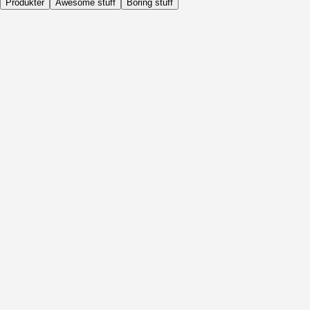
Produkter
Awesome stuff
Boring stuff
Dagligen
Före Aktivitet