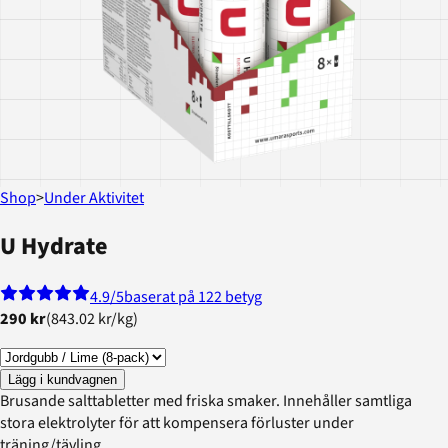
Shop
>
Under Aktivitet
U Hydrate
4.9
/5
baserat på 122 betyg
290 kr
(
843.02 kr
/
kg
)
Lägg i kundvagnen
Brusande salttabletter med friska smaker. Innehåller samtliga
stora elektrolyter för att kompensera förluster under
träning/tävling.