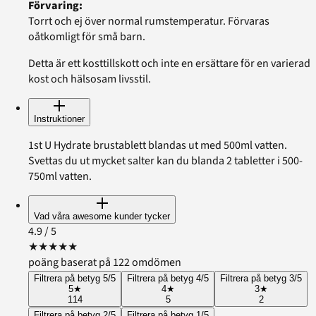
Förvaring
:
Torrt och ej över normal rumstemperatur. Förvaras
oåtkomligt för små barn.
Detta är ett kosttillskott och inte en ersättare för en varierad
kost och hälsosam livsstil.
Instruktioner
1st U Hydrate brustablett blandas ut med 500ml vatten.
Svettas du ut mycket salter kan du blanda 2 tabletter i 500-
750ml vatten.
Vad våra awesome kunder tycker
4.9
/ 5
★
★
★
★
★
poäng baserat på 122 omdömen
Filtrera på betyg 5/5
Filtrera på betyg 4/5
Filtrera på betyg 3/5
5
★
4
★
3
★
114
5
2
Filtrera på betyg 2/5
Filtrera på betyg 1/5