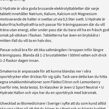
U Hydrate är våra goda brusande elektrolyttabletter där varje
tablett innehåller Natrium, Kalium, Kalcium och Magnesium
motsvarande de halter vi svettas ut via 0,5 liter svett. U Hydrate är
kalorifria/kolhydratfria och passar för träningspassen där du vill
träna utan energi, eller under pass där du bara vill ha en fräsch god
smak på vätskan i flaskan. Tabletterna har även en brytskåra i
mitten ifall du vill ta en halv dos.
Passar också bra för att öka saltmängden i kroppen inför längre
träningspass. Blanda då 1-2 brustabletter i 500ml vatten och drick
1-2 flaskor dagen innan.
Smakerna är anpassade för att kunna blandas ner i våra
sportdrycker eller drickas för sig själv. Tack vare detta kan du hitta
egna smakkombinationer som Fläder/Citron och Lemonberry
(varför inte, testa testa). En klassiker är även U Sport Neutral + U
Hydrate Hallon och vips har du en sportdryck med bärsmak.
Utvecklad av Biomedicinare i Sverige i syfte att du som kund alltid
ska vara säker på att det du köper är säkert och av högsta kvalitet.