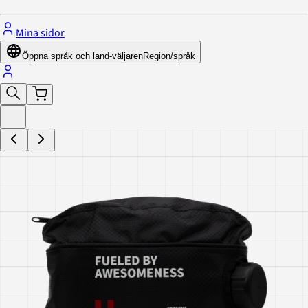
Mina sidor
Öppna språk och land-väljaren
Region/språk