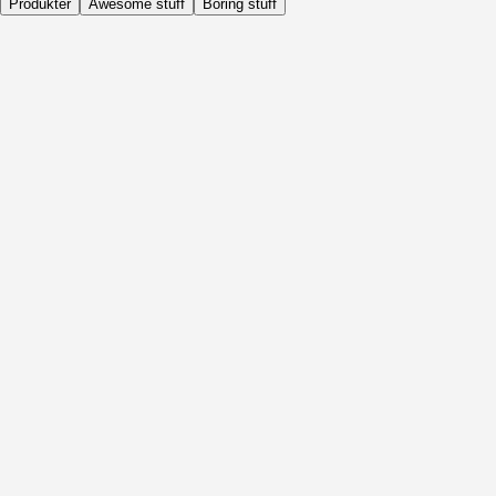
Produkter
Awesome stuff
Boring stuff
Dagligen
Före Aktivitet