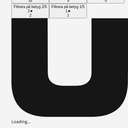
32
5
0
Filtrera på betyg 2/5
Filtrera på betyg 1/5
2
★
1
★
2
1
Loading...