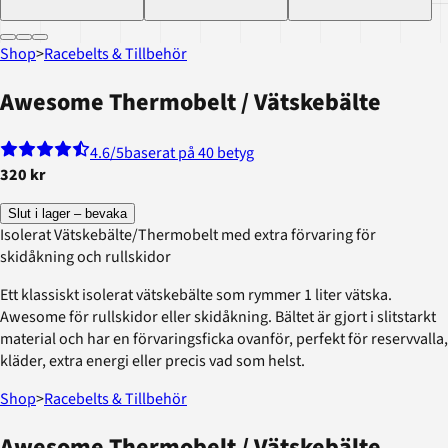
Shop
>
Racebelts & Tillbehör
Awesome Thermobelt / Vätskebälte
4.6
/5
baserat på 40 betyg
320 kr
Slut i lager – bevaka
Isolerat Vätskebälte/Thermobelt med extra förvaring för
skidåkning och rullskidor
Ett klassiskt isolerat vätskebälte som rymmer 1 liter vätska.
Awesome för rullskidor eller skidåkning. Bältet är gjort i slitstarkt
material och har en förvaringsficka ovanför, perfekt för reservvalla,
kläder, extra energi eller precis vad som helst.
Shop
>
Racebelts & Tillbehör
Awesome Thermobelt / Vätskebälte